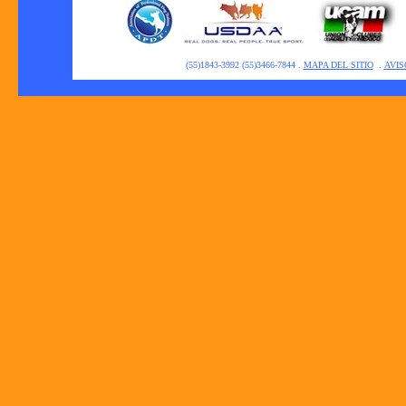
(55)1843-3992 (55)3466-7844
.
MAPA DEL SITIO
.
AVIS