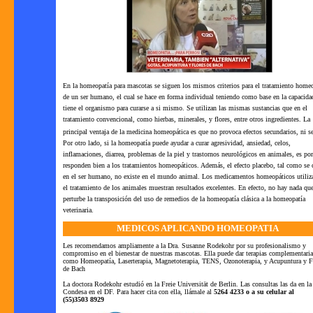
En la homeopatía para mascotas se siguen los mismos criterios para el tratamiento home
de un ser humano, el cual se hace en forma individual teniendo como base en la capacida
tiene el organismo para curarse a si mismo. Se utilizan las mismas sustancias que en el
tratamiento convencional, como hierbas, minerales, y flores, entre otros
ingredientes
. La
principal ventaja de la medicina homeopática es que no provoca
efectos secundarios
, ni s
Por otro lado, si la homeopatía puede ayudar a curar agresividad, ansiedad, celos,
inflamaciones, diarrea, problemas de la piel y trastornos neurológicos en animales, es po
responden bien a los tratamientos homeopáticos. Además, el efecto placebo, tal como se
en el ser humano, no existe en el mundo animal. Los medicamentos homeopáticos utiliz
el tratamiento de los animales muestran resultados excelentes. En efecto, no hay nada qu
perturbe la transposición del uso de remedios de la homeopatía clásica a la homeopatía
veterinaria.
MEDICOS APLICANDO HOMEOPATIA
Les recomendamos ampliamente a la Dra. Susanne Rodekohr por su profesionalismo y
compromiso en el bienestar de nuestras mascotas. Ella puede dar terapias complementaria
como Homeopatía, Laserterapia, Magnetoterapia, TENS, Ozonoterapia, y Acupuntura y F
de Bach
La doctora Rodekohr estudió en la Freie Universität de Berlin. Las consultas las da en la
Condesa en el DF. Para hacer cita con ella, llámale al
5264 4233 o a su celular al
(55)3503 8929