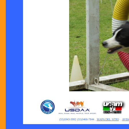
(55)1843-3992 (55)3466-7844 .
MAPA DEL SITIO
.
AVIS